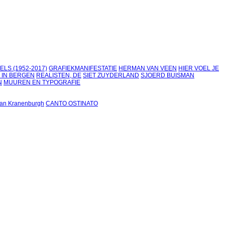
LS (1952-2017)
GRAFIEKMANIFESTATIE
HERMAN VAN VEEN
HIER VOEL JE
 IN BERGEN
REALISTEN, DE
SIET ZUYDERLAND
SJOERD BUISMAN
N
MUUREN EN TYPOGRAFIE
an Kranenburgh
CANTO OSTINATO