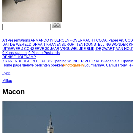
Art Presentations
ARMANDO IN BERGEN - OVERMACHT
CODA, Paper Art, CO
DAT DE WERELD DRAAIT
KRANENBURGH, TENTOONSTELLING WONDER
K
UITGEVERIJ CONSERVE 30 JAAR
VROUWELIJKE BLIK, DE
ZWART, VAN HOU
9 Kunstkaarten, 9 Picture Postcards
DENISE HOLTKAMP
KRANENBURGH IN DE PERS
Opening WONDER VOOR KCB-leden e.a.
Openin
Home page
Nieuwe berichten boeken
Photogallery
Lourmarin/A. Camus
Trouville
Lyon
Millau
Macon