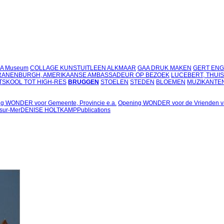
DA Museum
COLLAGE KUNSTUITLEEN ALKMAAR
GAA DRUK MAKEN
GERT ENGE
RANENBURGH, AMERIKAANSE AMBASSADEUR OP BEZOEK
LUCEBERT, THUIS
TSKOOL TOT HIGH-RES
BRUGGEN
STOELEN
STEDEN
BLOEMEN
MUZIKANTE
g WONDER voor Gemeente, Provincie e.a.
Opening WONDER voor de Vrienden v
-sur-Mer
DENISE HOLTKAMP
Publications